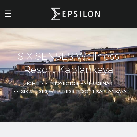
SIX SENSES Wellness
Resort Kaplankaya
HOME
PROYECTOS
IMAGINAR
SIX SENSES WELLNESS RESORT KAPLANKAYA